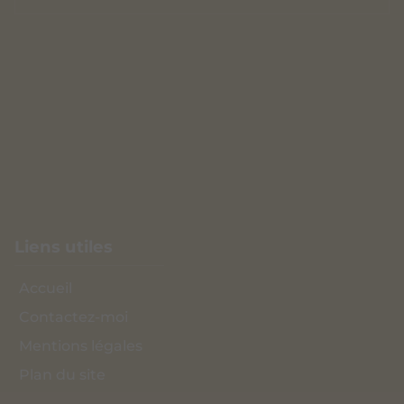
À propos
Objets d'art, antiquités, meubles anglais
anciens
Notre boutique est spécialisée dans la vente et
l'achat de pièces uniques à
Biéville-en-Auge.
Liens utiles
Accueil
Contactez-moi
Mentions légales
Plan du site