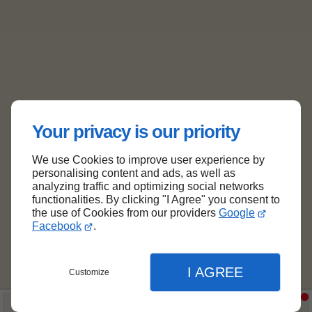
Rn 613,
14270
BIÉVILLE-EN-AUGE
06 77 18 66 96
Haut de page
Your privacy is our priority
We use Cookies to improve user experience by
personalising content and ads, as well as
analyzing traffic and optimizing social networks
functionalities. By clicking "I Agree" you consent to
the use of Cookies from our providers
Google
Facebook
.
I AGREE
Customize