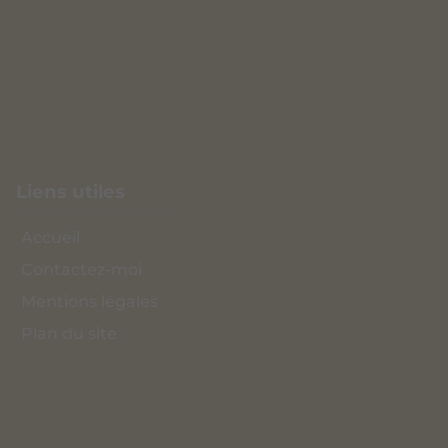
Objets d'art, antiquités, meubles anglais
anciens
Notre boutique est spécialisée dans la vente et
l'achat de pièces uniques à
Biéville-en-Auge.
Liens utiles
Accueil
Contactez-moi
Mentions légales
Plan du site
Mes coordonnées